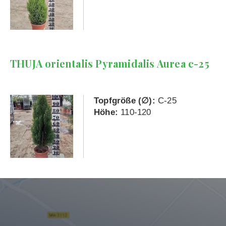
THUJA orientalis Pyramidalis Aurea c-25
Topfgröße (∅):
C-25
Höhe:
110-120