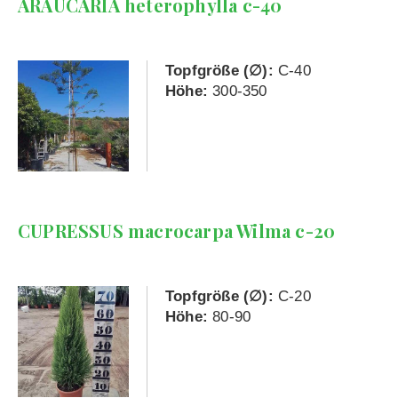
ARAUCARIA heterophylla c-40
Topfgröße (∅):
C-40
Höhe:
300-350
CUPRESSUS macrocarpa Wilma c-20
Topfgröße (∅):
C-20
Höhe:
80-90