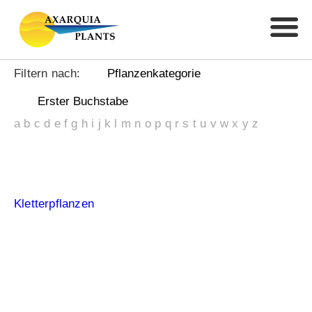
Filtern nach:
Pflanzenkategorie
Erster Buchstabe
a
b
c
d
e
f
g
h
i
j
k
l
m
n
o
p
q
r
s
t
u
v
w
x
y
z
Coniferen
Ficus
Grünpflanzen innen und subtropisch
Kakteen, Agaven, Aloen und Sukkulenten
Kletterpflanzen
Oliven-, Citrus-, Granada-, und Fruchtbäume
Palmenfarne und Cycas
Sträucher
Strelitzien und andere exotische Pflanzen
Tropische Obstbäume
Yuccas